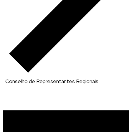
Conselho de Representantes Regionais
E
v
e
n