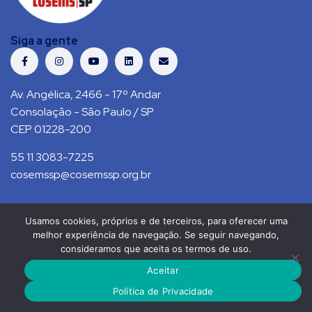
Siga a gente
Av. Angélica, 2466 - 17º Andar
Consolação - São Paulo / SP
CEP 01228-200
55 11 3083-7225
cosemssp@cosemssp.org.br
Usamos cookies, próprios e de terceiros, para oferecer uma
Política de Privacidade
Contato
melhor experiência de navegação. Se seguir navegando,
consideramos que aceita os termos de uso.
COSEMS/SP © 2021. Todos direitos reservados.
Aceitar
RS Press
Política de Privacidade