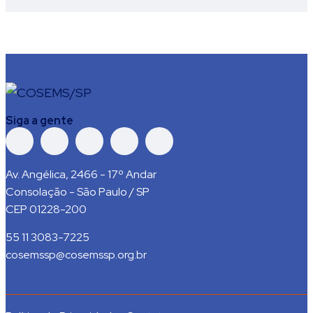
Siga a gente
Av. Angélica, 2466 - 17º Andar
Consolação - São Paulo / SP
CEP 01228-200
55 11 3083-7225
cosemssp@cosemssp.org.br