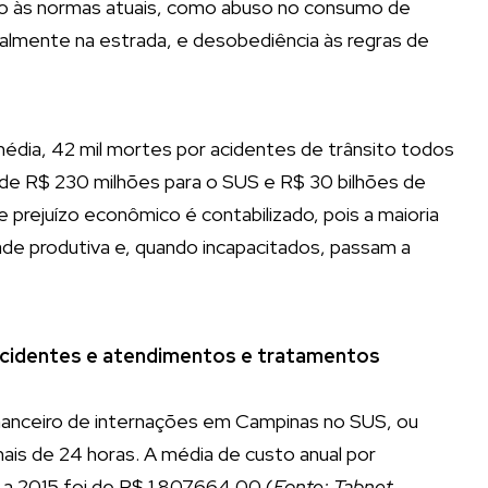
ito às normas atuais, como abuso no consumo de
palmente na estrada, e desobediência às regras de
édia, 42 mil mortes por acidentes de trânsito todos
 de R$ 230 milhões para o SUS e R$ 30 bilhões de
e prejuízo econômico é contabilizado, pois a maioria
de produtiva e, quando incapacitados, passam a
acidentes e atendimentos e tratamentos
anceiro de internações em Campinas no SUS, ou
ais de 24 horas. A média de custo anual por
 a 2015 foi de R$ 1.807.664,00 (
Fonte: Tabnet