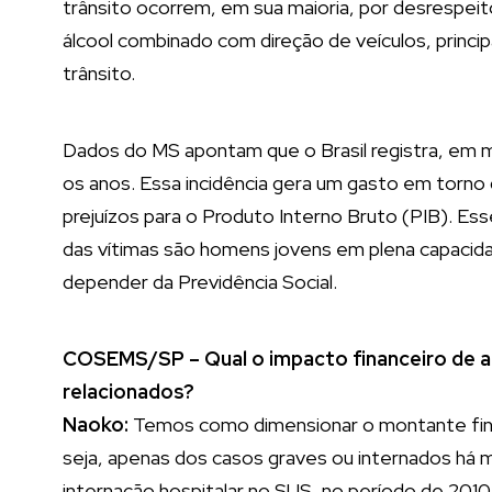
trânsito ocorrem, em sua maioria, por desrespe
álcool combinado com direção de veículos, princi
trânsito.
Dados do MS apontam que o Brasil registra, em m
os anos. Essa incidência gera um gasto em torno
prejuízos para o Produto Interno Bruto (PIB). Ess
das vítimas são homens jovens em plena capacida
depender da Previdência Social.
COSEMS/SP – Qual o impacto financeiro de 
relacionados?
Naoko:
Temos como dimensionar o montante fin
seja, apenas dos casos graves ou internados há m
internação hospitalar no SUS, no período de 2010