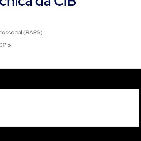
cnica da CIB
cossocial (RAPS)
/SP
»