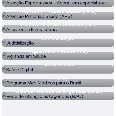
Atenção Primária à Saúde (APS)
Assistência Farmacêutica (AF)
Judicialização
Vigilância em Saúde (VS)
Saúde Digital
Programa Mais Médicos Para o Brasil
(PMMB)
Rede de Atenção às Urgências (RAU)