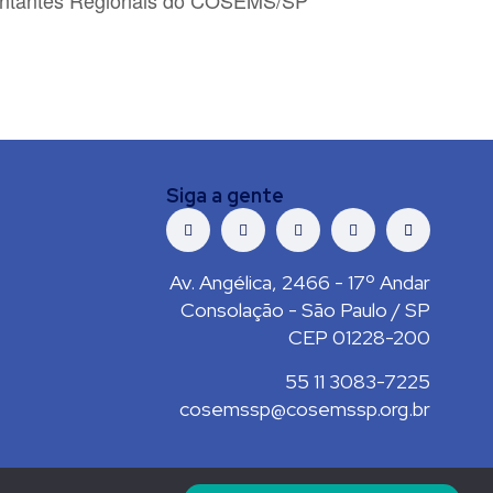
entantes Regionais do COSEMS/SP
Siga a gente
Av. Angélica, 2466 - 17º Andar
Consolação - São Paulo / SP
CEP 01228-200
55 11 3083-7225
cosemssp@cosemssp.org.br