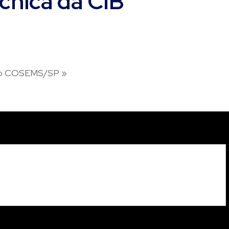
cnica da CIB
s do COSEMS/SP
»