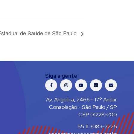
Estadual de Saúde de São Paulo
Siga a gente
Av. Angélica, 2466 - 17º Andar
Consolação - São Paulo / SP
CEP 01228-200
55 11 3083-7225
cosemssp@cosemssp.org.br