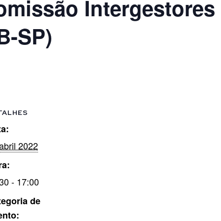
missão Intergestores 
B-SP)
TALHES
a:
abril 2022
ra:
30 - 17:00
egoria de
ento: