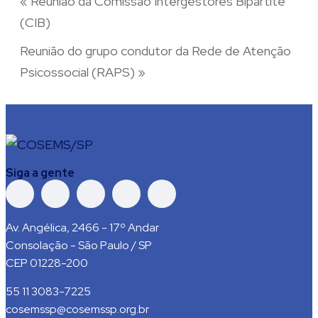
«
Reunião da Comissão Intergestores Bipartite
(CIB)
Reunião do grupo condutor da Rede de Atenção
Psicossocial (RAPS)
»
Siga a gente
Av. Angélica, 2466 - 17º Andar
Consolação - São Paulo / SP
CEP 01228-200
55 11 3083-7225
cosemssp@cosemssp.org.br