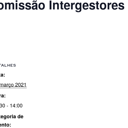
missão Intergestores T
TALHES
a:
 março 2021
ra:
30 - 14:00
egoria de
ento: