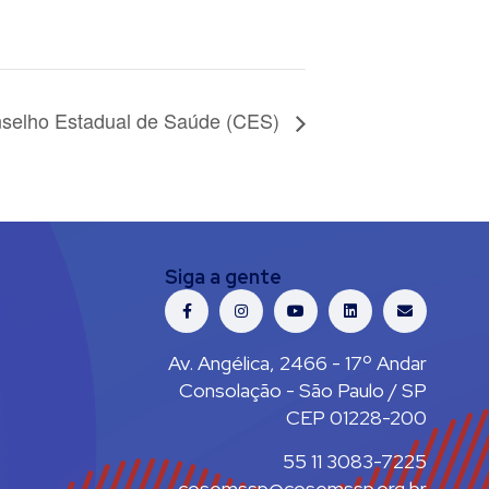
selho Estadual de Saúde (CES)
Siga a gente
Av. Angélica, 2466 - 17º Andar
Consolação - São Paulo / SP
CEP 01228-200
55 11 3083-7225
cosemssp@cosemssp.org.br