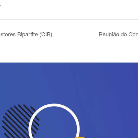
T
tores Bipartite (CIB)
Reunião do Con