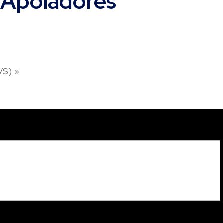
 Apoiadores
NVS)
»