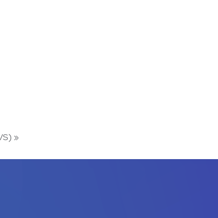
NVS)
»