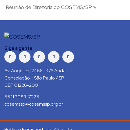
Reunião de Diretoria do COSEMS/SP
»
Siga a gente
Av. Angélica, 2466 - 17º Andar
Consolação - São Paulo / SP
CEP 01228-200
55 11 3083-7225
cosemssp@cosemssp.org.br
Política de Privacidade
Contato