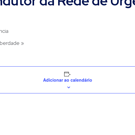
dutor da Rede de Urg
ncia
Liberdade
»
Adicionar ao calendário