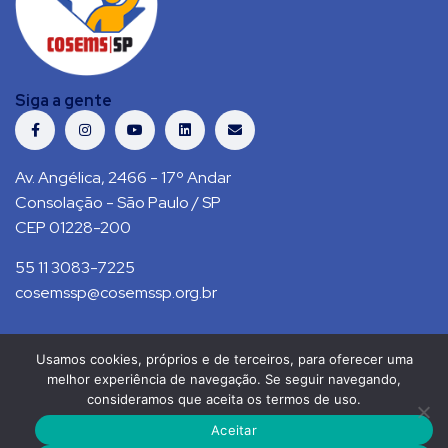
Siga a gente
Av. Angélica, 2466 - 17º Andar
Consolação - São Paulo / SP
CEP 01228-200
55 11 3083-7225
cosemssp@cosemssp.org.br
Usamos cookies, próprios e de terceiros, para oferecer uma
Política de Privacidade
Contato
melhor experiência de navegação. Se seguir navegando,
consideramos que aceita os termos de uso.
COSEMS/SP © 2021. Todos direitos reservados.
Aceitar
RS Press