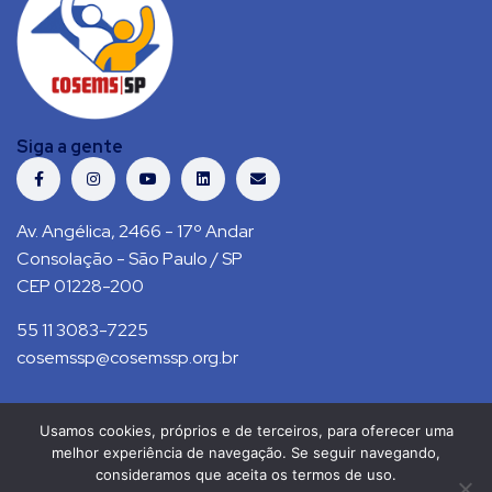
Siga a gente
Av. Angélica, 2466 - 17º Andar
Consolação - São Paulo / SP
CEP 01228-200
55 11 3083-7225
cosemssp@cosemssp.org.br
Usamos cookies, próprios e de terceiros, para oferecer uma
Política de Privacidade
Contato
melhor experiência de navegação. Se seguir navegando,
consideramos que aceita os termos de uso.