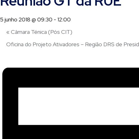
Reunião GT da RUE
5 junho 2018 @ 09:30
-
12:00
«
Câmara Ténica (Pós CIT)
Oficina do Projeto Ativadores – Região DRS de Pres