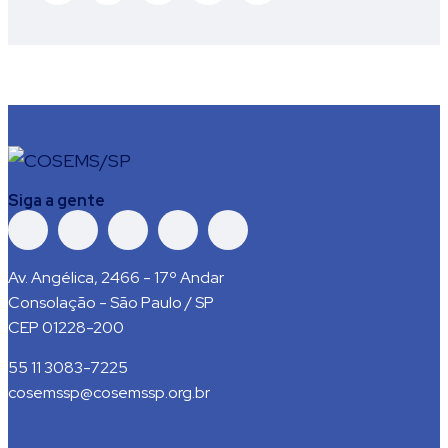
Siga a gente
Av. Angélica, 2466 - 17º Andar
Consolação - São Paulo / SP
CEP 01228-200
55 11 3083-7225
cosemssp@cosemssp.org.br