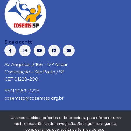
Siga a gente
Av. Angélica, 2466 - 17º Andar
Consolação - São Paulo / SP
CEP 01228-200
55 11 3083-7225
cosemssp@cosemssp.org.br
Usamos cookies, próprios e de terceiros, para oferecer uma
Política de Privacidade
Contato
melhor experiência de navegação. Se seguir navegando,
consideramos que aceita os termos de uso.