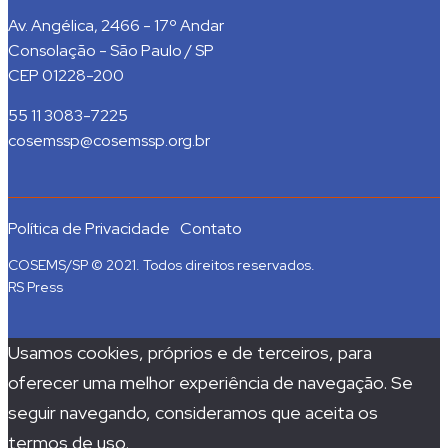
Av. Angélica, 2466 - 17º Andar
Consolação - São Paulo / SP
CEP 01228-200
55 11 3083-7225
cosemssp@cosemssp.org.br
Política de Privacidade
Contato
COSEMS/SP © 2021. Todos direitos reservados.
RS Press
Usamos cookies, próprios e de terceiros, para
oferecer uma melhor experiência de navegação. Se
seguir navegando, consideramos que aceita os
termos de uso.