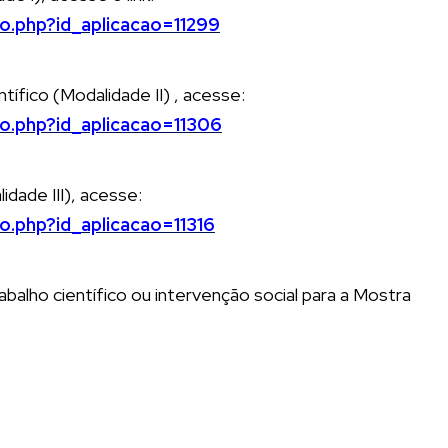
io.php?id_aplicacao=11299
tífico (Modalidade II) , acesse:
io.php?id_aplicacao=11306
idade III), acesse:
io.php?id_aplicacao=11316
balho científico ou intervenção social para a Mostra