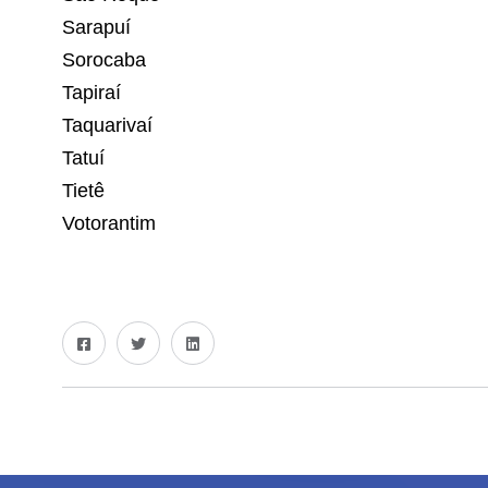
Sarapuí
Sorocaba
Tapiraí
Taquarivaí
Tatuí
Tietê
Votorantim