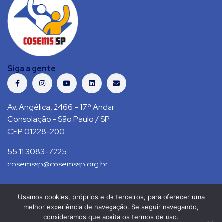
Siga a gente
Av. Angélica, 2466 - 17º Andar
Consolação - São Paulo / SP
CEP 01228-200
55 11 3083-7225
cosemssp@cosemssp.org.br
Usamos cookies, próprios e de terceiros, para oferecer uma
Política de Privacidade
Contato
melhor experiência de navegação. Se seguir navegando,
consideramos que aceita os termos de uso.