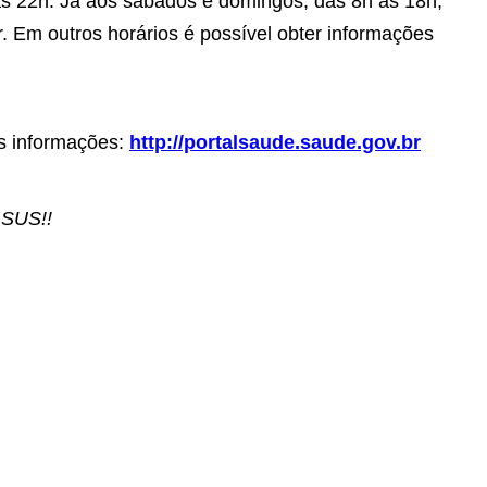
s 22h. Já aos sábados e domingos, das 8h às 18h,
. Em outros horários é possível obter informações
is informações:
http://portalsaude.saude.gov.br
 SUS!!