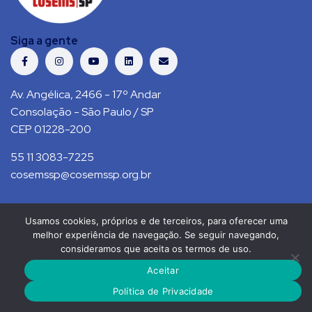
Siga a gente
Av. Angélica, 2466 - 17º Andar
Consolação - São Paulo / SP
CEP 01228-200
55 11 3083-7225
cosemssp@cosemssp.org.br
Usamos cookies, próprios e de terceiros, para oferecer uma
Política de Privacidade
Contato
melhor experiência de navegação. Se seguir navegando,
consideramos que aceita os termos de uso.
COSEMS/SP © 2021. Todos direitos reservados.
Aceitar
RS Press
Política de Privacidade