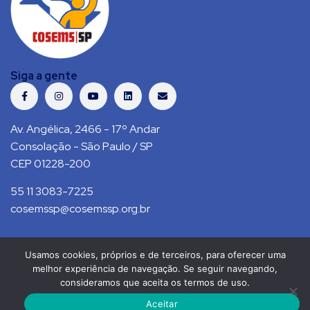
Siga a gente
Av. Angélica, 2466 - 17º Andar
Consolação - São Paulo / SP
CEP 01228-200
55 11 3083-7225
cosemssp@cosemssp.org.br
Usamos cookies, próprios e de terceiros, para oferecer uma
Política de Privacidade
Contato
melhor experiência de navegação. Se seguir navegando,
consideramos que aceita os termos de uso.
COSEMS/SP © 2021. Todos direitos reservados.
Aceitar