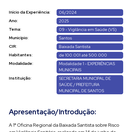
Início da Experiência:
06/2024
Ano:
2025
Tema:
09 - Vigilância em Saúde (VS)
Município:
Santos
CIR:
Baixada Santista
Habitantes:
de 100.001 até 500.000
Modalidade:
Modalidade 1 - EXPERIÊNCIAS
MUNICIPAIS
Instituição:
SECRETARIA MUNICIPAL DE
SAÚDE / PREFEITURA
MUNICIPAL DE SANTOS
Apresentação/Introdução:
A 1ª Oficina Regional da Baixada Santista sobre Risco