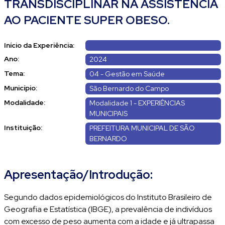
TRANSDISCIPLINAR NA ASSISTÊNCIA
AO PACIENTE SUPER OBESO.
Início da Experiência:
Ano:
2024
Tema:
04 - Gestão em Saúde
Município:
São Bernardo do Campo
Modalidade:
Modalidade 1 - EXPERIÊNCIAS
MUNICIPAIS
Instituição:
PREFEITURA MUNICIPAL DE SÃO
BERNARDO
Apresentação/Introdução:
Segundo dados epidemiológicos do Instituto Brasileiro de
Geografia e Estatística (IBGE), a prevalência de indivíduos
com excesso de peso aumenta com a idade e já ultrapassa