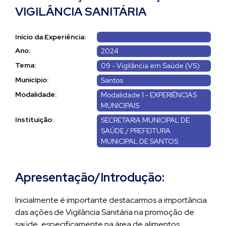
VIGILÂNCIA SANITÁRIA
Início da Experiência:
Ano:
2024
Tema:
09 - Vigilância em Saúde (VS)
Município:
Santos
Modalidade:
Modalidade 1 - EXPERIÊNCIAS
MUNICIPAIS
Instituição:
SECRETARIA MUNICIPAL DE
SAÚDE / PREFEITURA
MUNICIPAL DE SANTOS
Apresentação/Introdução:
Inicialmente é importante destacarmos a importância
das ações de Vigilância Sanitária na promoção de
saúde, especificamente na área de alimentos,