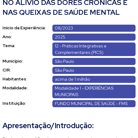
NO ALÍVIO DAS DORES CRÔNICAS E
NAS QUEIXAS DE SAÚDE MENTAL
Início da Experiência:
08/2023
Ano:
2025
Tema:
12 - Práticas Integrativas e
Complementares (PICS)
Município:
São Paulo
CIR:
São Paulo
Habitantes:
acima de 1 milhão
Modalidade:
Modalidade 1 - EXPERIÊNCIAS
MUNICIPAIS
Instituição:
FUNDO MUNICIPAL DE SAÚDE - FMS
Apresentação/Introdução: