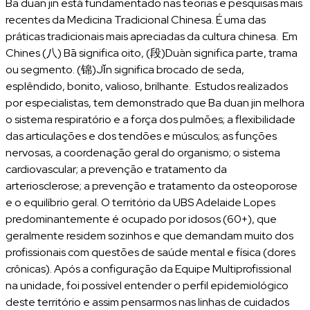
Ba duan jin está fundamentado nas teorias e pesquisas mais
recentes da Medicina Tradicional Chinesa. É uma das
práticas tradicionais mais apreciadas da cultura chinesa. Em
Chines (八) Bā significa oito, (段)Duàn significa parte, trama
ou segmento. (锦)Jǐn significa brocado de seda,
esplêndido, bonito, valioso, brilhante. Estudos realizados
por especialistas, tem demonstrado que Ba duan jin melhora
o sistema respiratório e a força dos pulmões; a flexibilidade
das articulações e dos tendões e músculos; as funções
nervosas, a coordenação geral do organismo; o sistema
cardiovascular; a prevenção e tratamento da
arteriosclerose; a prevenção e tratamento da osteoporose
e o equilíbrio geral. O território da UBS Adelaide Lopes
predominantemente é ocupado por idosos (60+), que
geralmente residem sozinhos e que demandam muito dos
profissionais com questões de saúde mental e física (dores
crônicas). Após a configuração da Equipe Multiprofissional
na unidade, foi possível entender o perfil epidemiológico
deste território e assim pensarmos nas linhas de cuidados