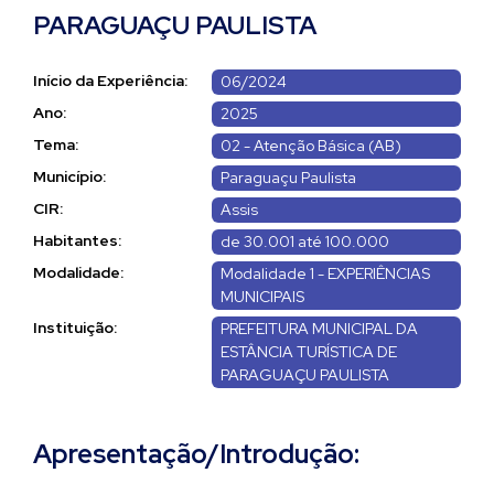
PARAGUAÇU PAULISTA
Início da Experiência:
06/2024
Ano:
2025
Tema:
02 - Atenção Básica (AB)
Município:
Paraguaçu Paulista
CIR:
Assis
Habitantes:
de 30.001 até 100.000
Modalidade:
Modalidade 1 - EXPERIÊNCIAS
MUNICIPAIS
Instituição:
PREFEITURA MUNICIPAL DA
ESTÂNCIA TURÍSTICA DE
PARAGUAÇU PAULISTA
Apresentação/Introdução: