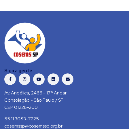
Siga a gente
Av. Angélica, 2466 - 17º Andar
Consolação - São Paulo / SP
CEP 01228-200
55 11 3083-7225
cosemssp@cosemssp.org.br