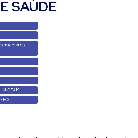
E SAÚDE
omplementares
UNICIPAIS
 FMS