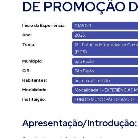
DE PROMOÇÃO D
Início da Experiência:
01/2023
Ano:
2025
Tema:
12 - Práticas Integrativas e C
(PICS)
Município:
São Paulo
CIR:
São Paulo
Habitantes:
acima de 1 milhão
Modalidade:
Modalidade 1 - EXPERIÊNCIAS M
Instituição:
FUNDO MUNICIPAL DE SAÚDE -
Apresentação/Introdução: