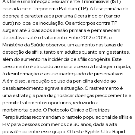
A sífilis é uma Infecção Sexualmente Transmissível (IST)
causada pelo Treponema Pallidum (TP). A fase primária da
doença é caracterizada por uma úlcera indolor (cancro
duro) no local de inoculação. Os anticorpos contra TP
surgem até 3 dias após a lesão primária e permanecem
detectáveis até o tratamento. Entre 2012 e 2018, o
Ministério da Saúde observou um aumento nas taxas de
detecção de sífilis, tanto em adultos quanto em gestantes,
além do aumento na incidência de sífilis congênita. Este
crescimento é atribuído ao maior acesso à testagem rápida,
à desinformação e ao uso inadequado de preservativos.
Além disso, a redução do uso da penicilina devido ao
desabastecimento agrava a situação. O rastreamento é
uma estratégia para diagnosticar doenças precocemente e
permitir tratamentos oportunos, reduzindo a
morbimortalidade. O Protocolo Clínico e Diretrizes
Terapêuticas recomendam o rastreio populacional de sífilis e
HIV para pessoas com menos de 30 anos, dada a alta
prevalência entre esse grupo. O teste Syphilis Ultra Rapid