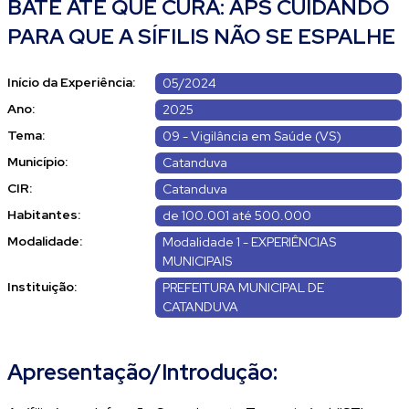
BATE ATÉ QUE CURA: APS CUIDANDO
PARA QUE A SÍFILIS NÃO SE ESPALHE
Início da Experiência:
05/2024
Ano:
2025
Tema:
09 - Vigilância em Saúde (VS)
Município:
Catanduva
CIR:
Catanduva
Habitantes:
de 100.001 até 500.000
Modalidade:
Modalidade 1 - EXPERIÊNCIAS
MUNICIPAIS
Instituição:
PREFEITURA MUNICIPAL DE
CATANDUVA
Apresentação/Introdução: