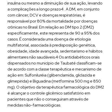
insulina ou mesmo a diminuição de sua ação, levando
a complicações a longo prazo4 . A DM, em conjunto
com câncer, DCV e doenças respiratórias, é
responsável por 80% da mortalidade por doenças
crônicas no Brasil. Em relação ao DM tipo 2 (DM2)
especificamente, este representa de 90 a 95% dos
casos. É considerada uma doença de etiologia
multifatorial, associada à predisposição genética,
obesidade, idade avançada, sedentarismo e hábitos
alimentares não saudáveis.4 Os antidiabéticos orais
dispensados no município de Taubaté classificam-se
de acordo com a classe terapêutica e mecanismo de
ação em: Sulfoniluréia (glibenclamida, gliclazida e
glimepirida) e Biguadina (metformina 500 mg e 850
mg). O objetivo da terapêutica farmacológica do DM2
é alcançar o controle glicêmico satisfatório em
pacientes que não o conseguiram através de
medidas não-farmacológicas.