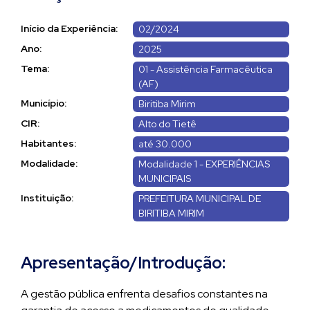
Início da Experiência:
02/2024
Ano:
2025
Tema:
01 - Assistência Farmacêutica
(AF)
Município:
Biritiba Mirim
CIR:
Alto do Tietê
Habitantes:
até 30.000
Modalidade:
Modalidade 1 - EXPERIÊNCIAS
MUNICIPAIS
Instituição:
PREFEITURA MUNICIPAL DE
BIRITIBA MIRIM
Apresentação/Introdução:
A gestão pública enfrenta desafios constantes na