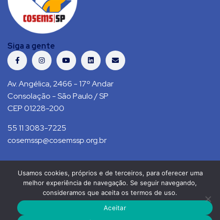
Siga a gente
Av. Angélica, 2466 - 17º Andar
Consolação - São Paulo / SP
CEP 01228-200
55 11 3083-7225
cosemssp@cosemssp.org.br
Usamos cookies, próprios e de terceiros, para oferecer uma
Política de Privacidade
Contato
melhor experiência de navegação. Se seguir navegando,
consideramos que aceita os termos de uso.
COSEMS/SP © 2021. Todos direitos reservados.
Aceitar
RS Press