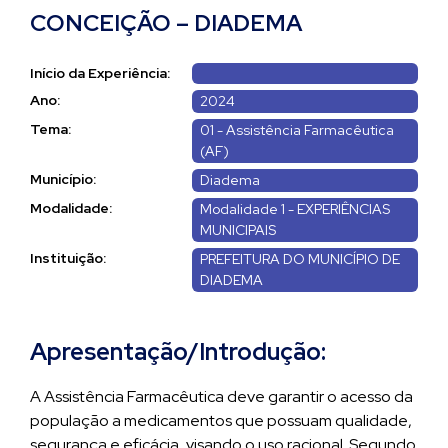
CONCEIÇÃO – DIADEMA
Início da Experiência:
Ano:
2024
Tema:
01 - Assistência Farmacêutica
(AF)
Município:
Diadema
Modalidade:
Modalidade 1 - EXPERIÊNCIAS
MUNICIPAIS
Instituição:
PREFEITURA DO MUNICÍPIO DE
DIADEMA
Apresentação/Introdução:
A Assistência Farmacêutica deve garantir o acesso da
população a medicamentos que possuam qualidade,
segurança e eficácia, visando o uso racional. Segundo