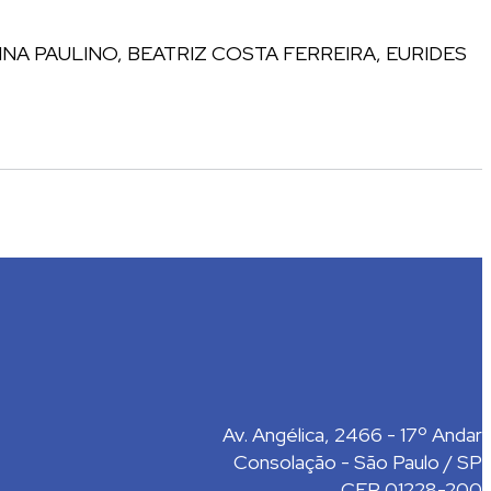
INA PAULINO, BEATRIZ COSTA FERREIRA, EURIDES
Av. Angélica, 2466 - 17º Andar
Consolação - São Paulo / SP
CEP 01228-200