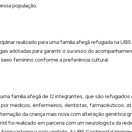
essa população.
ciplinar realizado para uma família afegã refugiada na UB
ratégias adotadas para garantir o sucesso do acompanhame
 sexo feminino conforme a preferência cultural.
a família afegã de 12 integrantes, que são refugiados 
ta por médicos, enfermeiros, dentistas, farmacêuticos,
a internação da criança mais nova com alteração genétic
fantil foi realizado em parceria com um neurologista da re
forma intensiva pela unidade. A UBS Continental implem