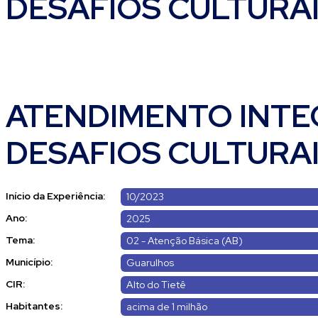
DESAFIOS CULTURAI
ATENDIMENTO INTEG
DESAFIOS CULTURAI
Início da Experiência:
10/2023
Ano:
2025
Tema:
02 - Atenção Básica (AB)
Município:
Guarulhos
CIR:
Alto do Tietê
Habitantes:
acima de 1 milhão