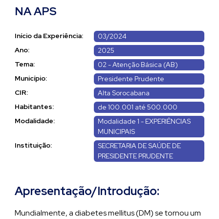
NA APS
Início da Experiência:
03/2024
Ano:
2025
Tema:
02 - Atenção Básica (AB)
Município:
Presidente Prudente
CIR:
Alta Sorocabana
Habitantes:
de 100.001 até 500.000
Modalidade:
Modalidade 1 - EXPERIÊNCIAS
MUNICIPAIS
Instituição:
SECRETARIA DE SAÚDE DE
PRESIDENTE PRUDENTE
Apresentação/Introdução:
Mundialmente, a diabetes mellitus (DM) se tornou um