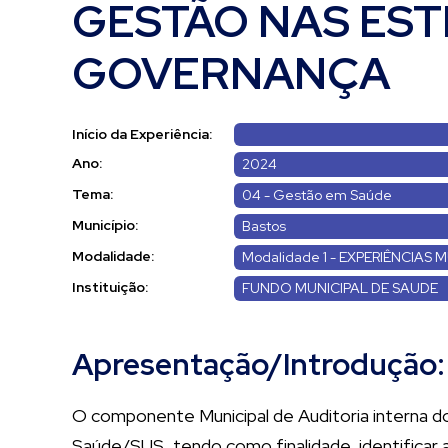
GESTÃO NAS EST
GOVERNANÇA
Início da Experiência:
Ano:
2024
Tema:
04 - Gestão em Saúde
Município:
Bastos
Modalidade:
Modalidade 1 - EXPERIÊNCIAS M
Instituição:
FUNDO MUNICIPAL DE SAUDE
Apresentação/Introdução:
O componente Municipal de Auditoria interna d
Saúde/SUS, tendo como finalidade, identificar a 