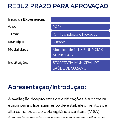
REDUZ PRAZO PARA APROVAÇÃO.
Início da Experiência:
Ano:
2024
Tema:
10 - Tecnologia e Inovação
Município:
Suzano
Modalidade:
Modalidade 1 - EXPERIÊNCIAS
MUNICIPAIS
Instituição:
SECRETARIA MUNICIPAL DE
SAÚDE DE SUZANO
Apresentação/Introdução:
A avaliação dos projetos de edificações é a primeira
etapa para o licenciamento de estabelecimentos de
alta complexidade pela vigilância sanitária (VISA).
Alguns fatores afetam o prazo para aprovação, que