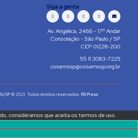
Siga a gente
Av. Angélica, 2466 - 17º Andar
Consolação - São Paulo / SP
CEP 01228-200
55 11 3083-7225
cosemssp@cosemssp.org.br
/SP © 2021. Todos direitos reservados.
RS Press
ndo, consideramos que aceita os termos de uso.