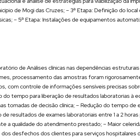
ituacional e análise de estratégias para viabilização da i
ipio de Mogi das Cruzes; – 3ª Etapa: Definição do local d
icas; – 5ª Etapa: Instalações de equipamentos automati
atório de Análises clínicas nas dependências estruturai
mes, processamento das amostras foram rigorosamente m
os, com controle de informações sensíveis precisas sobre
do tempo para liberação de resultados laboratorias à e
e nas tomadas de decisão clínica; – Redução do tempo de
e resultados de exames laboratoriais entre 1 a 2 horas 
ente a qualidade do atendimento prestado; – Maior celerid
de dos desfechos dos clientes para serviços hospitalares