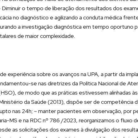
– Diminuir o tempo de liberação dos resultados dos exam
ácia no diagnóstico e agilizando a conduta médica frent
rando a investigação diagnóstica em tempo oportuno para
alares de maior complexidade.
 de experiência sobre os avanços na UPA, a partir da impl
undamentou-se nas diretrizes da Política Nacional de At
 (HSO), de modo que as práticas estivessem alinhadas 
Ministério da Saúde (2013), dispõe ser de competência
rrupto nas 24h; – manter pacientes em observação, por pe
rtaria-MS e na RDC nº 786 /2023, reorganizamos o fluxo 
desde as solicitações dos exames à divulgação dos result