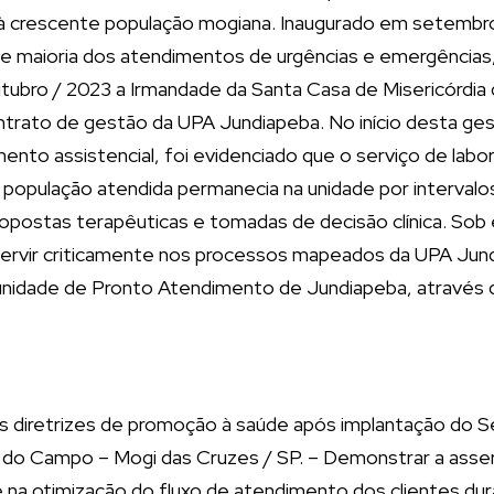
crescente população mogiana. Inaugurado em setembro /
e maioria dos atendimentos de urgências e emergências, 
utubro / 2023 a Irmandade da Santa Casa de Misericórd
trato de gestão da UPA Jundiapeba. No início desta gestã
nto assistencial, foi evidenciado que o serviço de labor
população atendida permanecia na unidade por intervalos
opostas terapêuticas e tomadas de decisão clínica. Sob e
ervir criticamente nos processos mapeados da UPA Jund
 unidade de Pronto Atendimento de Jundiapeba, através
as diretrizes de promoção à saúde após implantação do Se
do Campo – Mogi das Cruzes / SP. – Demonstrar a asser
ase na otimização do fluxo de atendimento dos clientes d