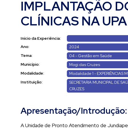
IMPLANTAÇÃO D
CLÍNICAS NA UP
Início da Experiência:
Ano:
2024
Tema:
04 - Gestão em Saúde
Município:
Mogi das Cruzes
Modalidade:
Modalidade 1 - EXPERIÊNCIAS M
Instituição:
SECRETARIA MUNICIPAL DE SA
CRUZES
Apresentação/Introdução:
A Unidade de Pronto Atendimento de Jundiapeb