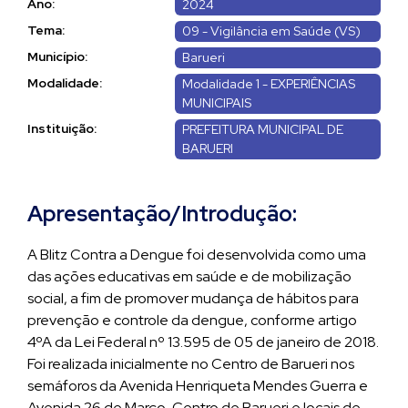
Ano:
2024
Tema:
09 - Vigilância em Saúde (VS)
Município:
Barueri
Modalidade:
Modalidade 1 - EXPERIÊNCIAS
MUNICIPAIS
Instituição:
PREFEITURA MUNICIPAL DE
BARUERI
Apresentação/Introdução:
A Blitz Contra a Dengue foi desenvolvida como uma
das ações educativas em saúde e de mobilização
social, a fim de promover mudança de hábitos para
prevenção e controle da dengue, conforme artigo
4ºA da Lei Federal nº 13.595 de 05 de janeiro de 2018.
Foi realizada inicialmente no Centro de Barueri nos
semáforos da Avenida Henriqueta Mendes Guerra e
Avenida 26 de Março, Centro de Barueri e locais de