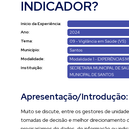
INDICADOR?
Início da Experiência:
Ano:
2024
Tema:
09 - Vigilância em Saúde (VS)
Município:
Santos
Modalidade:
Modalidade 1 - EXPERIÊNCIAS M
Instituição:
SECRETARIA MUNICIPAL DE SAÚ
MUNICIPAL DE SANTOS
Apresentação/Introdução:
Muito se discute, entre os gestores de unidad
tomadas de decisão e melhor direcionamento da
precisaríamos de dados, de informação ou indic