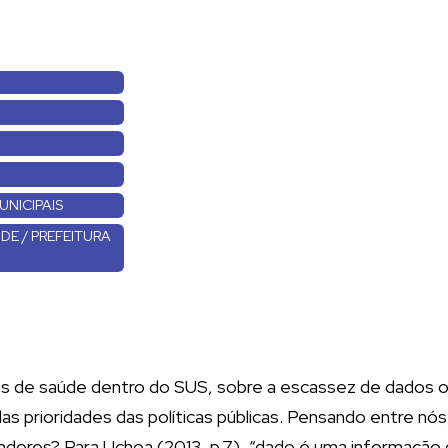
UNICIPAIS
DE / PREFEITURA
es de saúde dentro do SUS, sobre a escassez de dados o
s prioridades das políticas públicas. Pensando entre nó
adores? Para Uchoa (2013, p.7), “dado é uma informação d