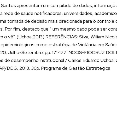
e Santos apresentam um compilado de dados, informaçõe
 à rede de saúde notificadoras, universidades, acadêmic
 uma tomada de decisão mais direcionada para o control
eis. Por fim, destaco que “ um mesmo dado pode ser con
 o vê”. (Uchoa,2013) REFERÊNCIAS: Silva, William Nicole
ns epidemiológicos como estratégia de Vigilância em Sa
3, 2020, Julho-Setembro, pp. 171-177 INCQS-FIOCRUZ DOI:
res de desempenho institucional / Carlos Eduardo Uchoa
NAP/DDG, 2013. 36p. Programa de Gestão Estratégica