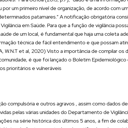
 por um primeiro nível de organização, de acordo com um 
m determinados patamares.” A notificação obrigatória con
Vigilância em Saúde. Para que a função de vigilância poss
úde de um local, é fundamental que haja uma coleta ad
ação técnica de fácil entendimento e que possam atingir
.N.T et al, 2020) Visto a importância de compilar os d
comunidade, é que foi lançado o Boletim Epidemiológico 
s prioritários e vulneráveis
ação compulsória e outros agravos , assim como dados 
idas pelas várias unidades do Departamento de Vigilânci
ões na série histórica dos últimos 5 anos, a fim de col