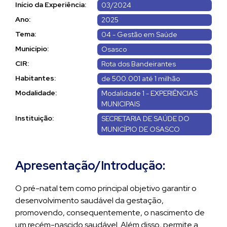
Início da Experiência:
03/2024
Ano:
2025
Tema:
04 - Gestão em Saúde
Município:
Osasco
CIR:
Rota dos Bandeirantes
Habitantes:
de 500.001 até 1 milhão
Modalidade:
Modalidade 1 - EXPERIÊNCIAS
MUNICIPAIS
Instituição:
SECRETARIA DE SAÚDE DO
MUNICÍPIO DE OSASCO
Apresentação/Introdução:
O pré-natal tem como principal objetivo garantir o
desenvolvimento saudável da gestação,
promovendo, consequentemente, o nascimento de
um recém-nascido saudável. Além disso, permite a