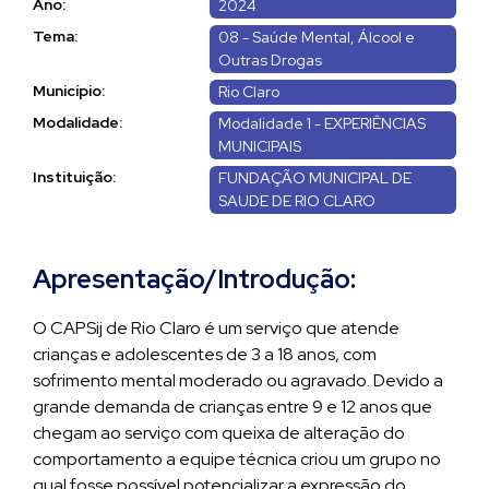
Ano:
2024
Tema:
08 - Saúde Mental, Álcool e
Outras Drogas
Município:
Rio Claro
Modalidade:
Modalidade 1 - EXPERIÊNCIAS
MUNICIPAIS
Instituição:
FUNDAÇÃO MUNICIPAL DE
SAUDE DE RIO CLARO
Apresentação/Introdução:
O CAPSij de Rio Claro é um serviço que atende
crianças e adolescentes de 3 a 18 anos, com
sofrimento mental moderado ou agravado. Devido a
grande demanda de crianças entre 9 e 12 anos que
chegam ao serviço com queixa de alteração do
comportamento a equipe técnica criou um grupo no
qual fosse possível potencializar a expressão do