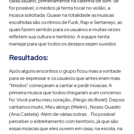
cada usuário, primeiramente na caixinha de som. Se
for possível, o médico já tenta tocar no violão, a
música solicitada. Quase na totalidade as musicas
escolhidas são os ritmos de Funk, Rap e Sertanejo, as
quais fazem sentido para os usuários e muitas vezes
refletem sua cultura e território. A equipe tenta
manejar para que todos os desejos sejam ouvidos.
Resultados:
Após alguns encontros o grupo ficou mais a vontade
para se expressar e os usuários que antes eram mais
“tímidos” começaram a cantar e pedir músicas. A
primeira musica que todos chegaram a um concenso
foi: Você partiu meu coração, (Nego do Borel). Depois
cantamos muito, Meu abrigo (Melim) , Nosso Quadro
(Ana Castela). Além de várias outras … Foi possível
perceber o estreitamento com território, já que são
essas músicas que eles ouvem em casa, na escola, na