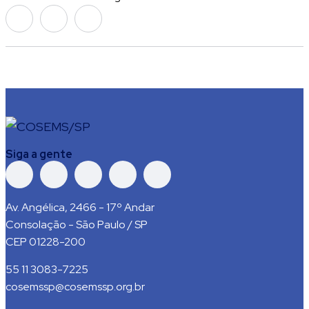
Siga a gente
Av. Angélica, 2466 - 17º Andar
Consolação - São Paulo / SP
CEP 01228-200
55 11 3083-7225
cosemssp@cosemssp.org.br