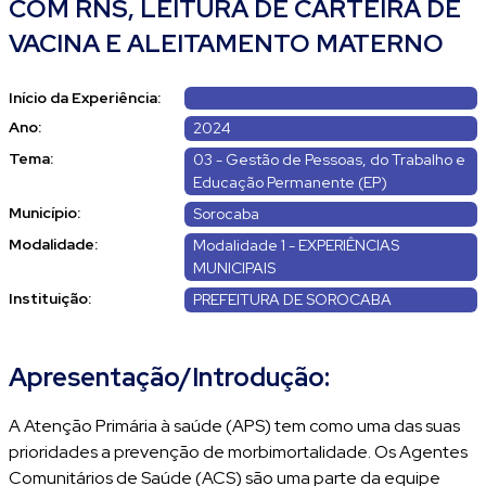
COM RNS, LEITURA DE CARTEIRA DE
VACINA E ALEITAMENTO MATERNO
Início da Experiência:
Ano:
2024
Tema:
03 - Gestão de Pessoas, do Trabalho e
Educação Permanente (EP)
Município:
Sorocaba
Modalidade:
Modalidade 1 - EXPERIÊNCIAS
MUNICIPAIS
Instituição:
PREFEITURA DE SOROCABA
Apresentação/Introdução:
A Atenção Primária à saúde (APS) tem como uma das suas
prioridades a prevenção de morbimortalidade. Os Agentes
Comunitários de Saúde (ACS) são uma parte da equipe