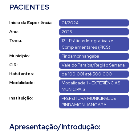
PACIENTES
Início da Experiência:
01/2024
Ano:
2025
Tema:
12 - Práticas Integrativas e
Complementares (PICS)
Município:
Pindamonhangaba
CIR:
Vale do Paraíba/Região Serrana
Habitantes:
de 100.001 até 500.000
Modalidade:
Modalidade 1 - EXPERIÊNCIAS
MUNICIPAIS
Instituição:
PREFEITURA MUNICIPAL DE
PINDAMONHANGABA
Apresentação/Introdução: