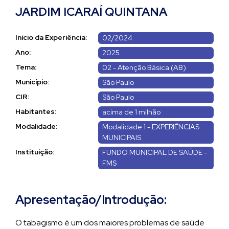
JARDIM ICARAÍ QUINTANA
Início da Experiência:
02/2024
Ano:
2025
Tema:
02 - Atenção Básica (AB)
Município:
São Paulo
CIR:
São Paulo
Habitantes:
acima de 1 milhão
Modalidade:
Modalidade 1 - EXPERIÊNCIAS
MUNICIPAIS
Instituição:
FUNDO MUNICIPAL DE SAÚDE -
FMS
Apresentação/Introdução:
O tabagismo é um dos maiores problemas de saúde