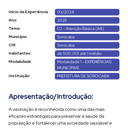
Início da Experiência:
03/2024
Ano:
2025
Tema:
02 - Atenção Básica (AB)
Município:
Sorocaba
CIR:
Sorocaba
Habitantes:
de 500.001 até 1 milhão
Modalidade:
Modalidade 1 - EXPERIÊNCIAS
MUNICIPAIS
Instituição:
PREFEITURA DE SOROCABA
Apresentação/Introdução:
A vacinação é reconhecida como uma das mais
eficazes estratégias para preservar a saúde da
população e fortalecer uma sociedade saudável e