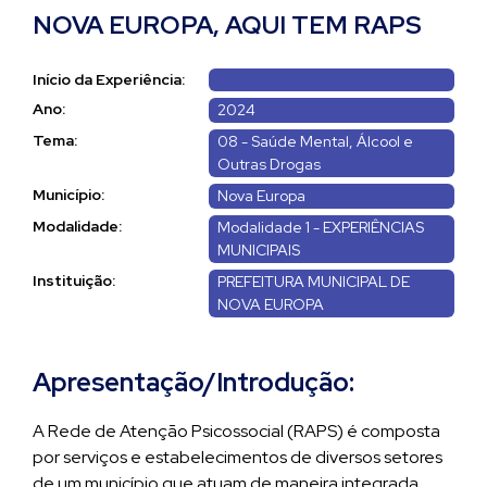
NOVA EUROPA, AQUI TEM RAPS
Início da Experiência:
Ano:
2024
Tema:
08 - Saúde Mental, Álcool e
Outras Drogas
Município:
Nova Europa
Modalidade:
Modalidade 1 - EXPERIÊNCIAS
MUNICIPAIS
Instituição:
PREFEITURA MUNICIPAL DE
NOVA EUROPA
Apresentação/Introdução:
A Rede de Atenção Psicossocial (RAPS) é composta
por serviços e estabelecimentos de diversos setores
de um município que atuam de maneira integrada