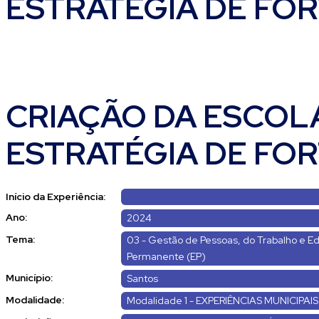
ESTRATÉGIA DE FOR
CRIAÇÃO DA ESCOL
ESTRATÉGIA DE FOR
Início da Experiência:
Ano:
2024
Tema:
03 - Gestão de Pessoas, do Trabalho e 
Permanente (EP)
Município:
Santos
Modalidade:
Modalidade 1 - EXPERIÊNCIAS MUNICIPAIS